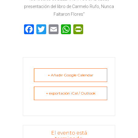
presentación del libro de Carmelo Rufo, Nunca
Faltaron Flores”
F
T
E
W
P
a
w
m
h
ri
c
it
ai
a
n
e
te
l
ts
t
b
r
A
F
o
p
ri
+ Añadir Google Calendar
o
p
e
+ exportación iCal / Outlook
k
n
dl
y
El evento está