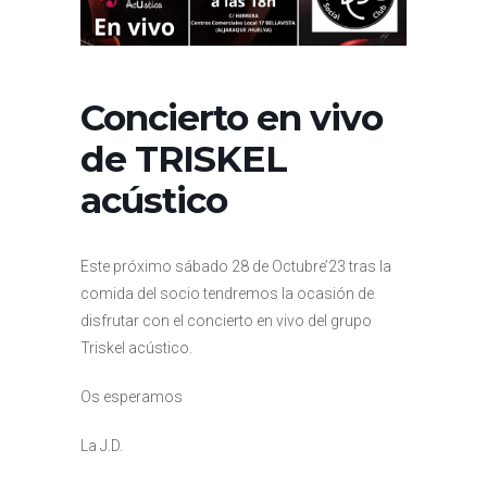
Concierto en vivo
de TRISKEL
acústico
Este próximo sábado 28 de Octubre’23 tras la
comida del socio tendremos la ocasión de
disfrutar con el concierto en vivo del grupo
Triskel acústico.
Os esperamos
La J.D.