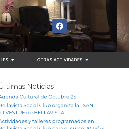
ALES
OTRAS ACTIVIDADES
Últimas Noticias
Agenda Cultural de Octubre’25
Bellavista Social Club organiza la I SAN
SILVESTRE de BELLAVISTA
Actividades y talleres programados en
Bellavista Social Club para el curso 2023/24