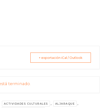
+ exportación iCal / Outlook
está terminado.
,
,
,
ACTIVIDADES CULTURALES
ALJARAQUE