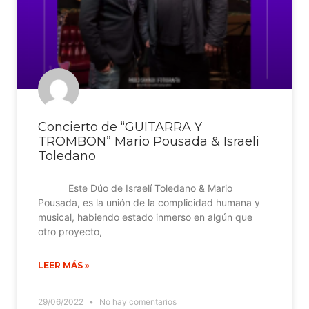
Concierto de “GUITARRA Y
TROMBON” Mario Pousada & Israeli
Toledano
Este Dúo de Israelí Toledano & Mario
Pousada, es la unión de la complicidad humana y
musical, habiendo estado inmerso en algún que
otro proyecto,
LEER MÁS »
29/06/2022
No hay comentarios