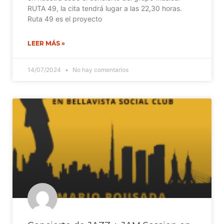
RUTA 49, la cita tendrá lugar a las 22,30 horas.
Ruta 49 es el proyecto
LEER MÁS »
14/07/2024
No hay comentarios