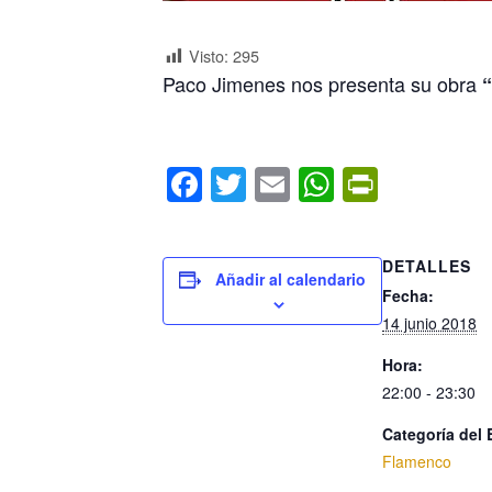
Visto:
295
Paco Jimenes nos presenta su obra
F
T
E
W
Pr
a
wi
m
h
in
c
tt
ail
at
tF
DETALLES
e
er
s
ri
Añadir al calendario
Fecha:
b
A
e
14 junio 2018
o
p
n
Hora:
o
p
dl
22:00 - 23:30
k
y
Categoría del 
Flamenco