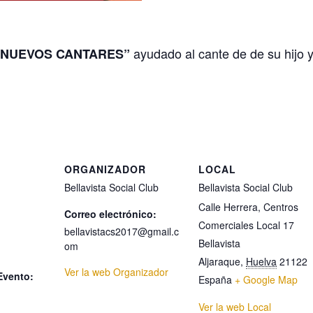
ayudado al cante de de su hijo y 
“NUEVOS CANTARES”
ORGANIZADOR
LOCAL
Bellavista Social Club
Bellavista Social Club
Calle Herrera, Centros
Correo electrónico:
Comerciales Local 17
bellavistacs2017@gmail.c
Bellavista
om
Aljaraque
,
Huelva
21122
Ver la web Organizador
Evento:
España
+ Google Map
Ver la web Local