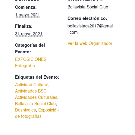
k
y
Bellavista Social Club
Comienza:
1 mayo 2021
Correo electrónico:
bellavistacs2017@gmai
Finaliza:
l.com
31 mayo 2021
Ver la web Organizador
Categorías del
Evento:
EXPOSICIONES
,
Fotografía
Etiquetas del Evento:
Actividad Cultural
,
Actividades BSC
,
Actividades Culturales
,
Bellavista Social Club
,
Desniveles
,
Exposición
de fotografías