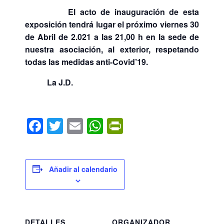
El acto de inauguración de esta
exposición tendrá lugar el próximo viernes 30
de Abril de 2.021 a las 21,00 h en la sede de
nuestra asociación, al exterior, respetando
todas las medidas anti-Covid’19.
La J.D.
F
T
E
W
Pr
a
wi
m
h
in
c
tt
ail
at
tF
e
er
s
ri
Añadir al calendario
b
A
e
o
p
n
o
p
dl
DETALLES
ORGANIZADOR